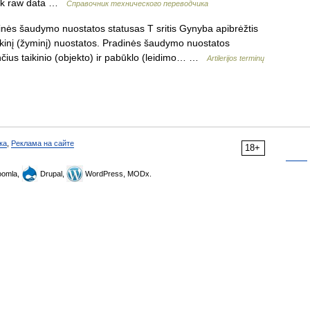
ork raw data …
Справочник технического переводчика
nės šaudymo nuostatos statusas T sritis Gynyba apibrėžtis
ikinį (žyminį) nuostatos. Pradinės šaudymo nuostatos
ius taikinio (objekto) ir pabūklo (leidimo… …
Artilerijos terminų
ка
,
Реклама на сайте
18+
omla,
Drupal,
WordPress, MODx.