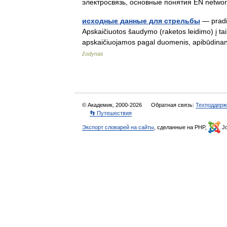
электросвязь, основные понятия EN netw
исходные данные для стрельбы
— pradi
Apskaičiuotos šaudymo (raketos leidimo) į ta
apskaičiuojamos pagal duomenis, apibūdinanč
žodynas
© Академик, 2000-2026
Обратная связь:
Техподдерж
👣 Путешествия
Экспорт словарей на сайты
, сделанные на PHP,
Jo