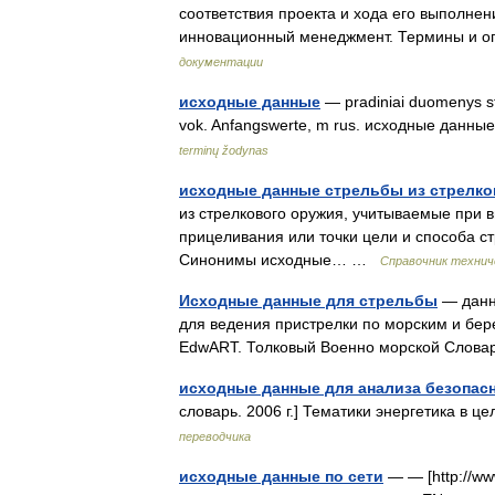
соответствия проекта и хода его выполнен
инновационный менеджмент. Термины и
документации
исходные данные
— pradiniai duomenys stat
vok. Anfangswerte, m rus. исходные данные
terminų žodynas
исходные данные стрельбы из стрелко
из стрелкового оружия, учитываемые при 
прицеливания или точки цели и способа с
Синонимы исходные… …
Справочник технич
Исходные данные для стрельбы
— данны
для ведения пристрелки по морским и бер
EdwART. Толковый Военно морской Слов
исходные данные для анализа безопас
словарь. 2006 г.] Тематики энергетика в ц
переводчика
исходные данные по сети
— — [http://ww