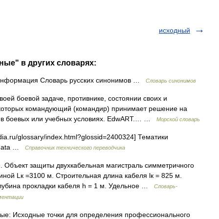
исходный
ные" в других словарях:
информация Словарь русских синонимов …
Словарь синонимов
воей боевой задаче, противнике, состоянии своих и
е которых командующий (командир) принимает решение на
и в боевых или учебных условиях. EdwART.… …
Морской словарь
ia.ru/glossary/index.html?glossid=2400324] Тематики
l data …
Справочник технического переводчика
 Объект защиты двухкабельная магистраль симметричного
ной Lк =3100 м. Строительная длина кабеля lк = 825 м.
лубина прокладки кабеля h = 1 м. Удельное …
Словарь-
ментации
ые: Исходные точки для определения профессионального