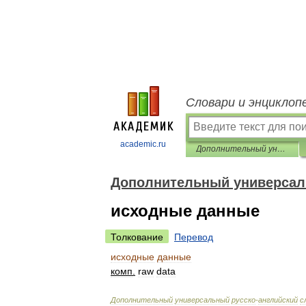
Словари и энциклоп
academic.ru
Дополнительный универсальный русско-английский словарь
Дополнительный универсал
исходные данные
Толкование
Перевод
исходные
данные
комп
.
raw
data
Дополнительный
универсальный
русско
-
английский
с