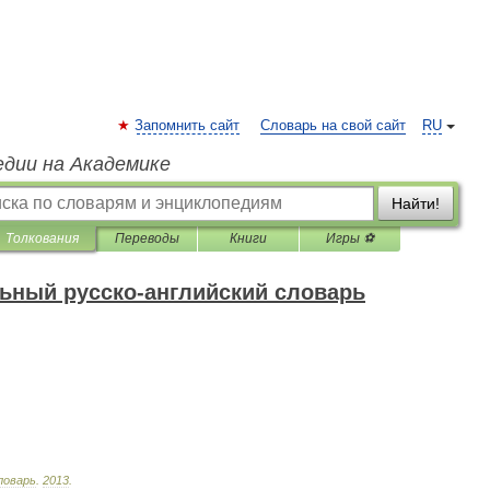
Запомнить сайт
Словарь на свой сайт
RU
едии на Академике
Найти!
Толкования
Переводы
Книги
Игры ⚽
ьный русско-английский словарь
ловарь
.
2013
.