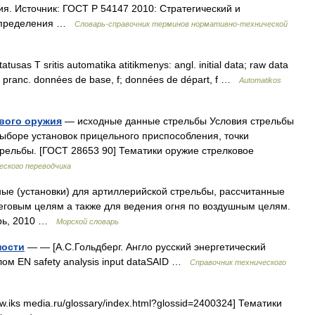
ия. Источник: ГОСТ Р 54147 2010: Стратегический и
 определения …
Словарь-справочник терминов нормативно-технической
usas T sritis automatika atitikmenys: angl. initial data; raw data
 pranc. données de base, f; données de départ, f …
Automatikos
вого оружия
— исходные данные стрельбы Условия стрельбы
выборе установок прицельного приспособления, точки
трельбы. [ГОСТ 28653 90] Тематики оружие стрелковое
еского переводчика
е (установки) для артиллерийской стрельбы, рассчитанные
еговым целям а также для ведения огня по воздушным целям.
арь, 2010 …
Морской словарь
ности
— — [А.С.Гольдберг. Англо русский энергетический
елом EN safety analysis input dataSAID …
Справочник технического
w.iks media.ru/glossary/index.html?glossid=2400324] Тематики