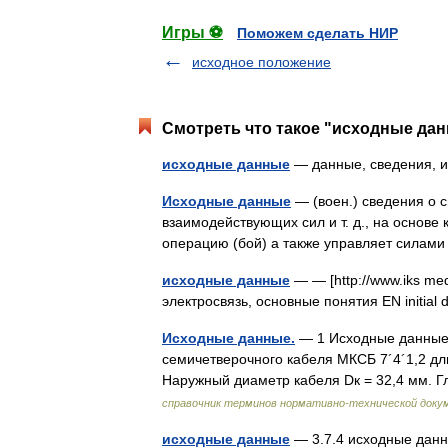
Игры ⚽
Поможем сделать НИР
исходное положение
Смотреть что такое "исходные дан
исходные данные
— данные, сведения, 
Исходные данные
— (воен.) сведения о с
взаимодействующих сил и т. д., на основ
операцию (бой) а также управляет силам
исходные данные
— — [http://www.iks med
электросвязь, основные понятия EN initia
Исходные данные.
— 1 Исходные данные.
семичетверочного кабеля МКСБ 7´4´1,2 дли
Наружный диаметр кабеля Dк = 32,4 мм. Г
справочник терминов нормативно-технической доку
исходные данные
— 3.7.4 исходные данн